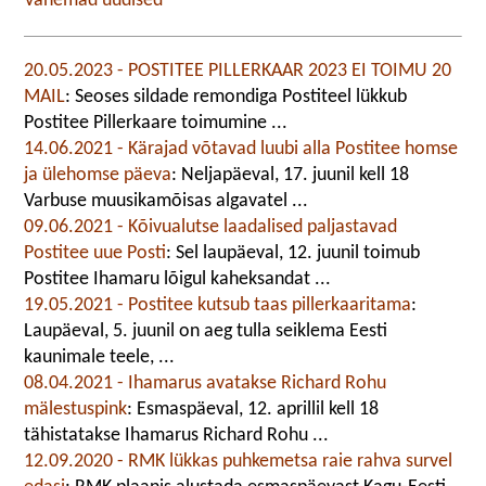
Vanemad uudised
20.05.2023 - POSTITEE PILLERKAAR 2023 EI TOIMU 20
MAIL
: Seoses sildade remondiga Postiteel lükkub
Postitee Pillerkaare toimumine ...
14.06.2021 - Kärajad võtavad luubi alla Postitee homse
ja ülehomse päeva
: Neljapäeval, 17. juunil kell 18
Varbuse muusikamõisas algavatel ...
09.06.2021 - Kõivualutse laadalised paljastavad
Postitee uue Posti
: Sel laupäeval, 12. juunil toimub
Postitee Ihamaru lõigul kaheksandat ...
19.05.2021 - Postitee kutsub taas pillerkaaritama
:
Laupäeval, 5. juunil on aeg tulla seiklema Eesti
kaunimale teele, ...
08.04.2021 - Ihamarus avatakse Richard Rohu
mälestuspink
: Esmaspäeval, 12. aprillil kell 18
tähistatakse Ihamarus Richard Rohu ...
12.09.2020 - RMK lükkas puhkemetsa raie rahva survel