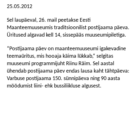
25.05.2012
Sel laupäeval, 26. mail peetakse Eesti
Maanteemuuseumis traditsioonilist postijaama päeva.
Üritused algavad kell 14, sissepääs muuseumipiletiga.
“Postijaama päev on maanteemuuseumi igakevadine
teemaüritus, mis hooaja käima lükkab,“ selgitas
muuseumi programmijuht Riinu Räim. Sel aastal
ühendab postijaama päev endas lausa kaht tähtpäeva:
Varbuse postijaama 150. sünnipäeva ning 90 aasta
möödumist liini- ehk bussiliikluse algusest.