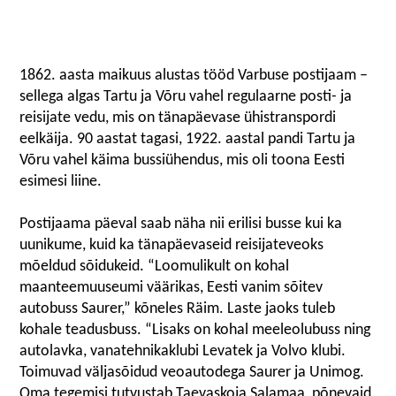
1862. aasta maikuus alustas tööd Varbuse postijaam –
sellega algas Tartu ja Võru vahel regulaarne posti- ja
reisijate vedu, mis on tänapäevase ühistranspordi
eelkäija. 90 aastat tagasi, 1922. aastal pandi Tartu ja
Võru vahel käima bussiühendus, mis oli toona Eesti
esimesi liine.
Postijaama päeval saab näha nii erilisi busse kui ka
uunikume, kuid ka tänapäevaseid reisijateveoks
mõeldud sõidukeid. “Loomulikult on kohal
maanteemuuseumi väärikas, Eesti vanim sõitev
autobuss Saurer,” kõneles Räim. Laste jaoks tuleb
kohale teadusbuss. “Lisaks on kohal meeleolubuss ning
autolavka, vanatehnikaklubi Levatek ja Volvo klubi.
Toimuvad väljasõidud veoautodega Saurer ja Unimog.
Oma tegemisi tutvustab Taevaskoja Salamaa, põnevaid