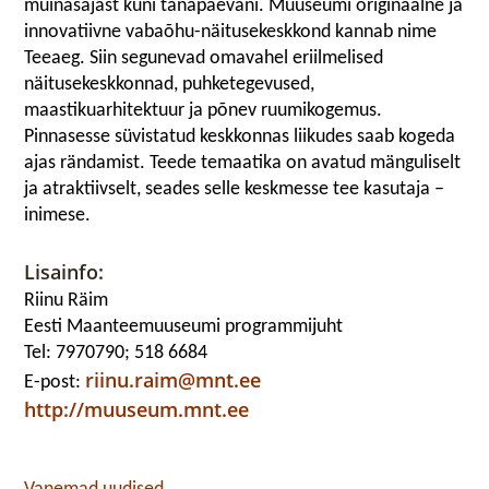
muinasajast kuni tänapäevani. Muuseumi originaalne ja
innovatiivne vabaõhu-näitusekeskkond kannab nime
Teeaeg. Siin segunevad omavahel eriilmelised
näitusekeskkonnad, puhketegevused,
maastikuarhitektuur ja põnev ruumikogemus.
Pinnasesse süvistatud keskkonnas liikudes saab kogeda
ajas rändamist. Teede temaatika on avatud mänguliselt
ja atraktiivselt, seades selle keskmesse tee kasutaja –
inimese.
Lisainfo:
Riinu Räim
Eesti Maanteemuuseumi programmijuht
Tel: 7970790; 518 6684
riinu.raim@mnt.ee
E-post:
http://muuseum.mnt.ee