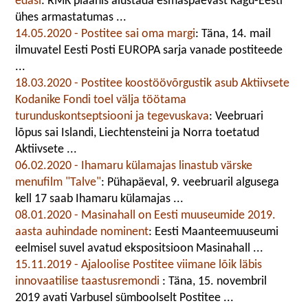
edasi
: RMK plaanis alustada esmaspäevast Kagu-Eesti
ühes armastatumas ...
14.05.2020 - Postitee sai oma margi
: Täna, 14. mail
ilmuvatel Eesti Posti EUROPA sarja vanade postiteede
...
18.03.2020 - Postitee koostöövõrgustik asub Aktiivsete
Kodanike Fondi toel välja töötama
turunduskontseptsiooni ja tegevuskava
: Veebruari
lõpus sai Islandi, Liechtensteini ja Norra toetatud
Aktiivsete ...
06.02.2020 - Ihamaru külamajas linastub värske
menufilm "Talve"
: Pühapäeval, 9. veebruaril algusega
kell 17 saab Ihamaru külamajas ...
08.01.2020 - Masinahall on Eesti muuseumide 2019.
aasta auhindade nominent
: Eesti Maanteemuuseumi
eelmisel suvel avatud ekspositsioon Masinahall ...
15.11.2019 - Ajaloolise Postitee viimane lõik läbis
innovaatilise taastusremondi
: Täna, 15. novembril
2019 avati Varbusel sümboolselt Postitee ...