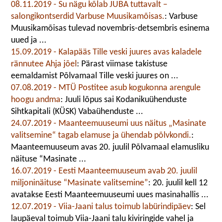
08.11.2019 - Su nägu kõlab JUBA tuttavalt –
salongikontserdid Varbuse Muusikamõisas.
: Varbuse
Muusikamõisas tulevad novembris-detsembris esinema
uued ja ...
15.09.2019 - Kalapääs Tille veski juures avas kaladele
rännutee Ahja jõel
: Pärast viimase takistuse
eemaldamist Põlvamaal Tille veski juures on ...
07.08.2019 - MTÜ Postitee asub kogukonna arengule
hoogu andma
: Juuli lõpus sai Kodanikuühenduste
Sihtkapitali (KÜSK) Vabaühenduste ...
24.07.2019 - Maanteemuuseumi uus näitus „Masinate
valitsemine“ tagab elamuse ja ühendab põlvkondi.
:
Maanteemuuseum avas 20. juulil Põlvamaal elamusliku
näituse “Masinate ...
16.07.2019 - Eesti Maanteemuuseum avab 20. juulil
miljoninäituse “Masinate valitsemine”
: 20. juulil kell 12
avatakse Eesti Maanteemuuseumi uues masinahallis ...
12.07.2019 - Viia-Jaani talus toimub labürindipäev
: Sel
laupäeval toimub Viia-Jaani talu kiviringide vahel ja