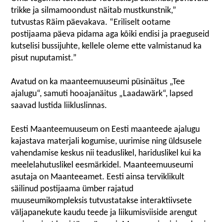
trikke ja silmamoondust näitab mustkunstnik,”
tutvustas Räim päevakava. “Eriliselt ootame
postijaama päeva pidama aga kõiki endisi ja praeguseid
kutselisi bussijuhte, kellele oleme ette valmistanud ka
pisut nuputamist.”
Avatud on ka maanteemuuseumi püsinäitus „Tee
ajalugu“, samuti hooajanäitus „Laadawärk“, lapsed
saavad lustida liikluslinnas.
Eesti Maanteemuuseum on Eesti maanteede ajalugu
kajastava materjali kogumise, uurimise ning üldsusele
vahendamise keskus nii teaduslikel, hariduslikel kui ka
meelelahutuslikel eesmärkidel. Maanteemuuseumi
asutaja on Maanteeamet. Eesti ainsa terviklikult
säilinud postijaama ümber rajatud
muuseumikompleksis tutvustatakse interaktiivsete
väljapanekute kaudu teede ja liikumisviiside arengut