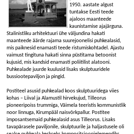
1950. aastate algust
tuntakse Eesti teede
ajaloos maanteede
kaunistamise ajajärguna.
Stalinistliku arhitektuuri ühe väljundina hakati
maanteede äärde rajama suurejoonelisi puhkealasid,
mis paiknesid enamasti teede ristumiskohtadel. Ajastu
vaimust tingituna hakati sinna püstitama betoonist
kujusid, mis kandsid enamasti poliitilist alatooni.
Puhkealade juurde kuulusid lisaks skulptuuridele
bussiootepaviljon ja pingid.
Postiteel asusid puhkealad koos skulptuuridega viies
kohas – Liival ja Alamustil hirvekujud, Tilleorus
pioneeripoiss trummiga, Väimela teeristis kommunistlik
noor linnuga, Kirumpääl naisvõrkpallur. Postitee
imposantsemaid puhkealasid asus Tilleorus. Lisaks
tavapärasele paviljonile, skulptuurile ja haljastusele oli