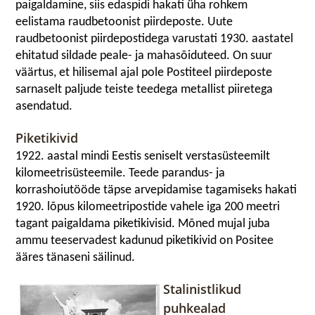
paigaldamine, siis edaspidi hakati üha rohkem
eelistama raudbetoonist piirdeposte. Uute
raudbetoonist piirdepostidega varustati 1930. aastatel
ehitatud sildade peale- ja mahasõiduteed. On suur
väärtus, et hilisemal ajal pole Postiteel piirdeposte
sarnaselt paljude teiste teedega metallist piiretega
asendatud.
Piketikivid
1922. aastal mindi Eestis seniselt verstasüsteemilt
kilomeetrisüsteemile. Teede parandus- ja
korrashoiutööde täpse arvepidamise tagamiseks hakati
1920. lõpus kilomeetripostide vahele iga 200 meetri
tagant paigaldama piketikivisid. Mõned mujal juba
ammu teeservadest kadunud piketikivid on Positee
ääres tänaseni säilinud.
Stalinistlikud
puhkealad