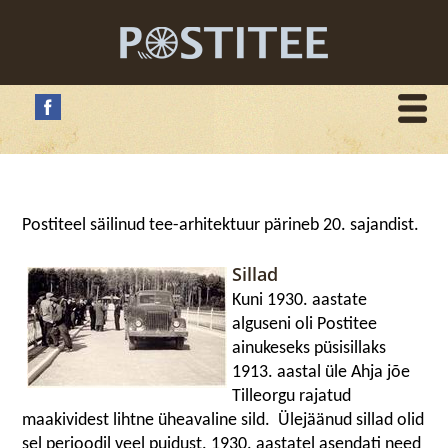
Postiteel säilinud tee-arhitektuur pärineb 20. sajandist.
Sillad
Kuni 1930. aastate
alguseni oli Postitee
ainukeseks püsisillaks
1913. aastal üle Ahja jõe
Tilleorgu rajatud
maakividest lihtne üheavaline sild. Ülejäänud sillad olid
sel perioodil veel puidust. 1930. aastatel asendati need