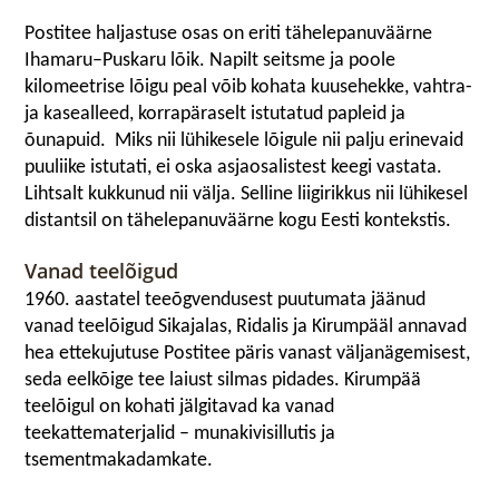
Postitee haljastuse osas on eriti tähelepanuväärne
Ihamaru–Puskaru lõik. Napilt seitsme ja poole
kilomeetrise lõigu peal võib kohata kuusehekke, vahtra-
ja kasealleed, korrapäraselt istutatud papleid ja
õunapuid. Miks nii lühikesele lõigule nii palju erinevaid
puuliike istutati, ei oska asjaosalistest keegi vastata.
Lihtsalt kukkunud nii välja. Selline liigirikkus nii lühikesel
distantsil on tähelepanuväärne kogu Eesti kontekstis.
Vanad teelõigud
1960. aastatel teeõgvendusest puutumata jäänud
vanad teelõigud Sikajalas, Ridalis ja Kirumpääl annavad
hea ettekujutuse Postitee päris vanast väljanägemisest,
seda eelkõige tee laiust silmas pidades. Kirumpää
teelõigul on kohati jälgitavad ka vanad
teekattematerjalid – munakivisillutis ja
tsementmakadamkate.