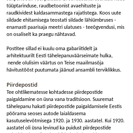
tüüptarinduse, raudbetoonist avaehituste ja
raudkividest kaldasammastega rajatistega. Koos uute
sildade ehitamisega teostati sildade lähiümbruses -
enamasti paarisaja meetri ulatuses - teeõgvendusi, mis
on osaliselt ka praegu nähtavad.
Postitee sillad ei kuulu oma gabariitidelt ja
arhitektuurilt Eesti tähelepanuväärseimate hulka,
nende olulisim väärtus on Teise maailmasõja
hävitustööst puutumata jäänud ansambli terviklikkus.
Piirdepostid
Tee ohtlikematesse kohtadesse piirdepostide
paigaldamine on üsna vana traditsioon. Suuremat
tähelepanu hakati piirdepostide paigaldamisele Eestis
pöörama seoses autode laialdasema
kasutuselevõtmisega 1920. ja 1930. aastatel. Kui 1920.
aastatel oli üsna levinud ka puidust piirdepostide