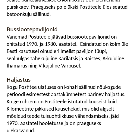
sealse puhkeala keskseks kompositsioonielemendiks
purskkaev. Praeguseks pole ükski Postiteele üles seatud
betoonkuju säilinud.
Bussiootepaviljonid
Vanemad Postiteele jäävad bussiootepaviljonid on
ehitatud 1970. ja 1980. aastatel. Esindatud on kolm üle
Eesti kasutusel olnud eriilmelist paviljonitüüpi,
sealhulgas tähekujuline Karilatsis ja Raistes, A-kujuline
Ihamarus ning V-kujuline Varbusel.
Haljastus
Kogu Postitee ulatuses on kohati säilinud nõukogude
perioodi esimestest aastakümnetest pärinev haljastus.
Kõige rohkem on Postiteele istutatud kuuseistikuid.
Kilomeetrite pikkused kuusehekid, mis olid algselt
mõeldud teede tuisuohtlikkuse vähendamiseks, jäid
1970. aastatel hooletusse ja on praeguseks
ülekasvanud.