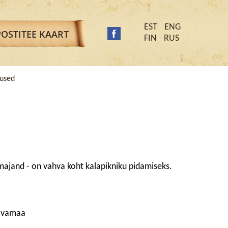
EST
ENG
POSTITEE KAART
FIN
RUS
sused
amajand - on vahva koht kalapikniku pidamiseks.
õlvamaa