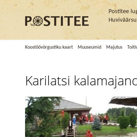
Postitee lu
Huviväärs
Koostöövõrgustiku kaart
Muuseumid
Majutus
Toit
Karilatsi kalamajan