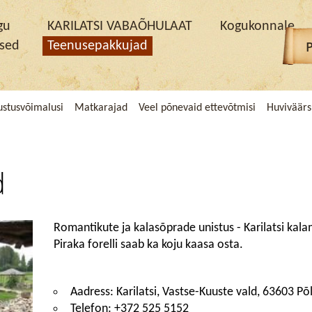
gu
KARILATSI VABAÕHULAAT
Kogukonnale
used
Teenusepakkujad
lustusvõimalusi
Matkarajad
Veel põnevaid ettevõtmisi
Huviväär
d
Romantikute ja kalasõprade unistus - Karilatsi kal
Piraka forelli saab ka koju kaasa osta.
Aadress: Karilatsi, Vastse-Kuuste vald, 63603 P
Telefon: +372 525 5152