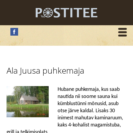
Ala Juusa puhkemaja
Hubane puhkemaja, kus saab
nautida nii soome sauna kui
kümblustünni mõnusid, asub
otse järve kaldal. Lisaks 30
inimest mahutav kaminaruum,
kaks 4-kohalist magamistuba,
grill ja telkimisplats.