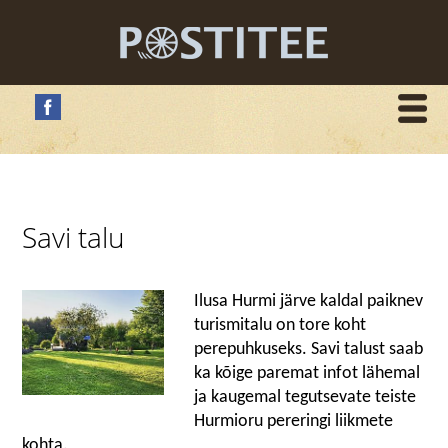
Savi talu
Ilusa Hurmi järve kaldal paiknev
turismitalu on tore koht
perepuhkuseks. Savi talust saab
ka kõige paremat infot lähemal
ja kaugemal tegutsevate teiste
Hurmioru pereringi liikmete
kohta.